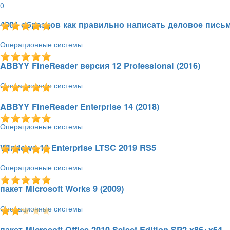
0
4001 образцов как правильно написать деловое письм
Операционные системы
22.01.2019 - 18:28
1213
5.0 / 1
14 Мб
ABBYY FineReader версия 12 Professional (2016)
Операционные системы
20.11.2018 - 19:11
297
5.0 / 1
695 Мб
ABBYY FineReader Enterprise 14 (2018)
Операционные системы
20.11.2018 - 19:08
387
5.0 / 1
469 Мб
Windows 10 Enterprise LTSC 2019 RS5
Операционные системы
20.11.2018 - 19:02
796
5.0 / 2
12,85 Гб
пакет Microsoft Works 9 (2009)
Операционные системы
16.11.2018 - 00:08
335
5.0 / 2
276 Мб
пакет Microsoft Office 2010 Select Edition SP2 x86+x64