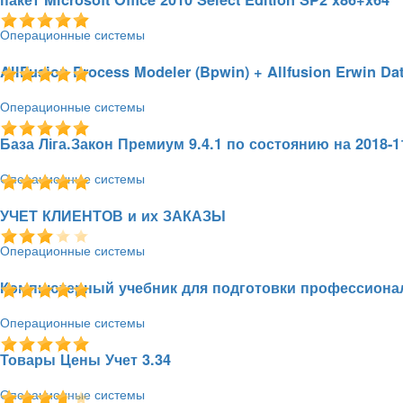
Операционные системы
16.11.2018 - 00:05
335
5.0 / 1
8,8 Гб
AllFusion Process Modeler (Bpwin) + Allfusion Erwin Dat
Операционные системы
03.11.2018 - 13:12
7433
2.2 / 5
210 Мб
База Ліга.Закон Премиум 9.4.1 по состоянию на 2018-1
Операционные системы
03.11.2018 - 13:04
781
5.0 / 1
13 Гб
УЧЕТ КЛИЕНТОВ и их ЗАКАЗЫ
Операционные системы
03.11.2018 - 13:01
269
5.0 / 1
8,5 мБ
Компьютерный учебник для подготовки профессиона
Операционные системы
03.11.2018 - 12:59
279
5.0 / 1
326МБ
Товары Цены Учет 3.34
Операционные системы