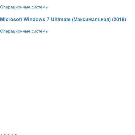
Операционные системы
16.05.2018 - 19:42
773
5.0 / 1
4,25 Гб
Microsoft Windows 7 Ultimate (Максимальная) (2018)
Операционные системы
14.05.2018 - 20:12
664
5.0 / 1
4,15 Гб