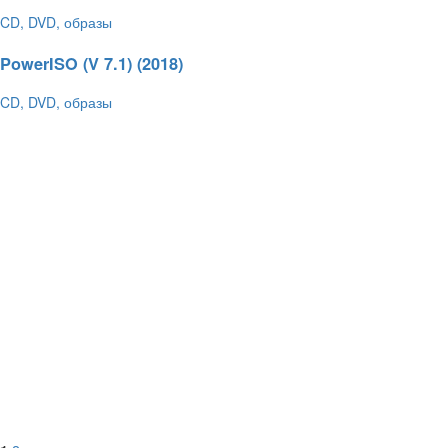
CD, DVD, образы
18.03.2018 - 23:15
322
5.0 / 1
4,65 Гб
PowerISO (V 7.1) (2018)
CD, DVD, образы
04.03.2018 - 12:24
352
5.0 / 1
6.86 Мб