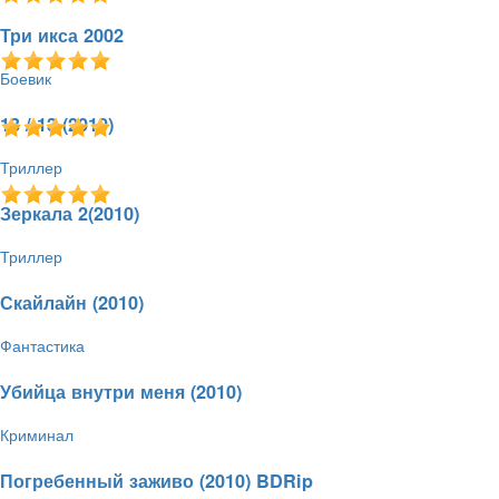
28.12.2010 - 01:42
1112
5.0 / 1
2.2 GB
Три икса 2002
Боевик
28.12.2010 - 00:58
1583
4.0 / 1
1.36 GB
13 / 13 (2010)
Триллер
27.12.2010 - 18:16
2759
5.0 / 3
2.03 GB
Зеркала 2(2010)
Триллер
27.12.2010 - 15:49
1036
5.0 / 1
2.03 GB
Скайлайн (2010)
Фантастика
27.12.2010 - 00:24
946
5.0 / 1
1.47 GB
Убийца внутри меня (2010)
Криминал
25.12.2010 - 18:59
1189
5.0 / 2
Погребенный заживо (2010) BDRip