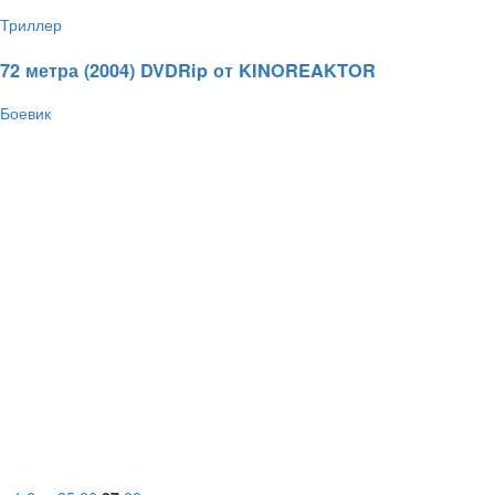
Триллер
25.12.2010 - 18:52
1084
5.0 / 2
1,45 GB
72 метра (2004) DVDRip от KINOREAKTOR
Боевик
25.12.2010 - 18:47
1716
5.0 / 1
2.05 Gb