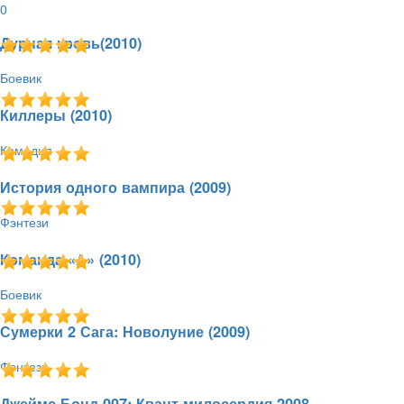
0
Дурная кровь(2010)
Боевик
29.12.2010 - 22:50
1118
5.0 / 1
1.36 GB
Киллеры (2010)
Комедия
29.12.2010 - 19:44
1360
5.0 / 1
1.37 GB
История одного вампира (2009)
Фэнтези
29.12.2010 - 19:40
1456
5.0 / 2
1.37 GB
Команда «А» (2010)
Боевик
29.12.2010 - 19:26
1002
5.0 / 2
1.37 GB
Сумерки 2 Сага: Новолуние (2009)
Фэнтези
29.12.2010 - 16:12
7235
5.0 / 4
1.37 GB
Джеймс Бонд 007: Квант милосердия 2008