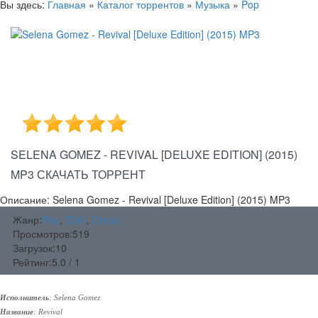
Вы здесь:
Главная
»
Каталог торрентов
»
Музыка
»
Pop
SELENA GOMEZ - REVIVAL [DELUXE EDITION] (2015)
MP3 СКАЧАТЬ ТОРРЕНТ
Описание: Selena Gomez - Revival [Deluxe Edition] (2015) MP3
Жанр:
Pop
,
Club
,
Dance
Просмотров:
519
Загрузок:
10
Рейтинг:
5.0 / 1
Исполнитель
: Selena Gomez
Название
: Revival