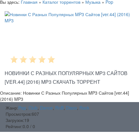
Вы здесь:
Главная
»
Каталог торрентов
»
Музыка
»
Pop
НОВИНКИ С РАЗНЫХ ПОПУЛЯРНЫХ MP3 САЙТОВ
[VER.44] (2016) MP3 СКАЧАТЬ ТОРРЕНТ
Описание: Новинки С Разных Популярных MP3 Сайтов [ver.44]
(2016) MP3
Жанр:
Pop
,
Club
,
Dance
,
RnB
,
Disco
,
Rock
Просмотров:
607
Загрузок:
19
Рейтинг:
0.0 / 0