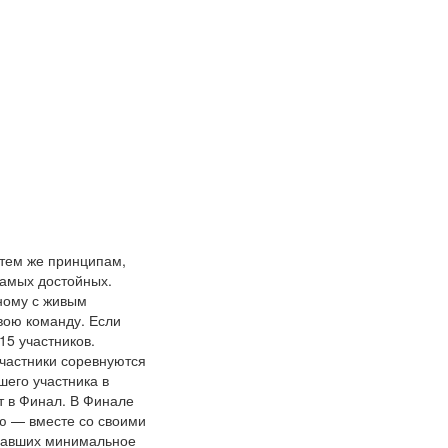
 тем же принципам,
самых достойных.
ному с живым
вою команду. Если
15 участников.
Участники соревнуются
его участника в
т в Финал. В Финале
ую — вместе со своими
бравших минимальное