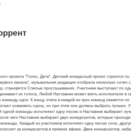
ы
торрент
го проекта "Голос. Дети". Детский конкурсный проект строится по
"Первого канала", музыкальная редакция отобрала несколько сотен 
р, становятся Слепые прослушивания. Участники выступают по од
ценивают их голоса. Любой Наставник может взять исполнителя в с
 команду идти. К концу этапа в каждой из трех команд окажется по 
огают осваивать сцену, но при этом они должны выбрать лучших. 
й одной команды исполняют одну песню и Наставник выбирает лучш
осле чего Наставник выбирает двух конкурсантов, которые проходя
 команды. Каждый из участников исполняет одну песню соло, друг
голосуют за конкурсантов в прямом эфире. Двое конкурсантов, на