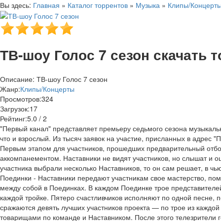
Вы здесь:
Главная
»
Каталог торрентов
»
Музыка
»
Клипы/Концерт
ТВ-шоу Голос 7 сезон скачать 
Описание: ТВ-шоу Голос 7 сезон
Жанр:
Клипы/Концерты
Просмотров:
324
Загрузок:
17
Рейтинг:
5.0 / 2
"Первый канал" представляет премьеру седьмого сезона музыкально
что и взрослый. Из тысяч заявок на участие, присланных в адрес 
Первым этапом для участников, прошедших предварительный отбо
аккомпанементом. Наставники не видят участников, но слышат и о
участника выбрали несколько Наставников, то он сам решает, в чью
Поединки - Наставники передают участникам свое мастерство, пом
между собой в Поединках. В каждом Поединке трое представителе
каждой тройке. Пятеро счастливчиков исполняют по одной песне, п
сражаются девять лучших участников проекта — по трое из каждой
товарищами по команде и Наставником. После этого телезрители 