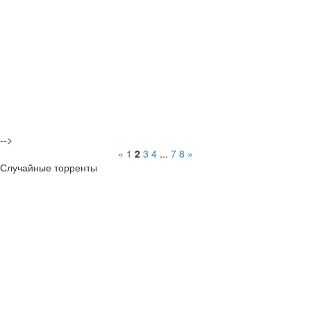
-->
«
1
2
3
4
...
7
8
»
Случайные торренты