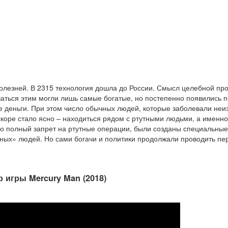
болезней. В 2315 технология дошла до России. Смысл целебной пр
оваться этим могли лишь самые богатые, но постепенно появились 
ие деньги. При этом число обычных людей, которые заболевали н
коре стало ясно – находиться рядом с ртутными людьми, а именно 
ло полный запрет на ртутные операции, были созданы специальны
ных» людей. Но сами богачи и политики продолжали проводить пер
 игры Mercury Man (2018)