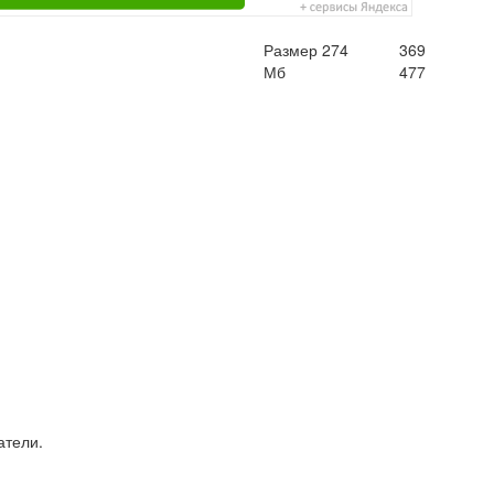
Размер
274
369
Мб
477
атели.