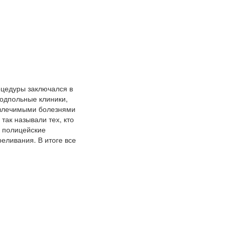
оцедуры заключался в
подпольные клиники,
еизлечимыми болезнями
так называли тех, кто
е полицейские
еливания. В итоге все