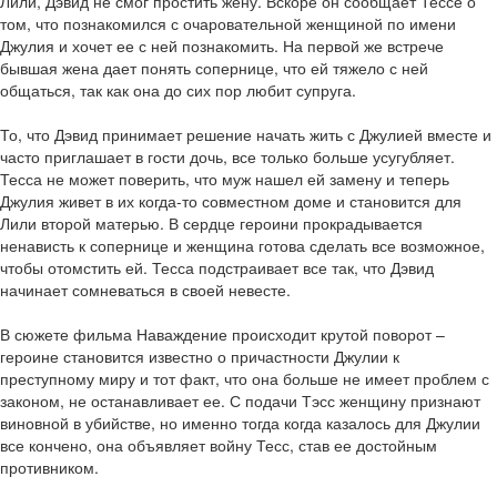
Лили, Дэвид не смог простить жену. Вскоре он сообщает Тессе о
том, что познакомился с очаровательной женщиной по имени
Джулия и хочет ее с ней познакомить. На первой же встрече
бывшая жена дает понять сопернице, что ей тяжело с ней
общаться, так как она до сих пор любит супруга.
То, что Дэвид принимает решение начать жить с Джулией вместе и
часто приглашает в гости дочь, все только больше усугубляет.
Тесса не может поверить, что муж нашел ей замену и теперь
Джулия живет в их когда-то совместном доме и становится для
Лили второй матерью. В сердце героини прокрадывается
ненависть к сопернице и женщина готова сделать все возможное,
чтобы отомстить ей. Тесса подстраивает все так, что Дэвид
начинает сомневаться в своей невесте.
В сюжете фильма Наваждение происходит крутой поворот –
героине становится известно о причастности Джулии к
преступному миру и тот факт, что она больше не имеет проблем с
законом, не останавливает ее. С подачи Тэсс женщину признают
виновной в убийстве, но именно тогда когда казалось для Джулии
все кончено, она объявляет войну Тесс, став ее достойным
противником.