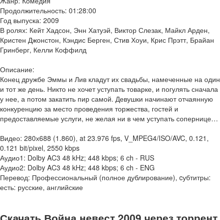
Жанр: Комедия
Продолжительность: 01:28:00
Год выпуска: 2009
В ролях: Кейт Хадсон, Энн Хатуэй, Виктор Слезак, Майкл Арден,
Кристен Джонстон, Кэндис Берген, Стив Хоуи, Крис Прэтт, Брайан
Гринберг, Келли Коффилд
Описание:
Конец дружбе Эммы и Лив кладут их свадьбы, намеченные на один
и тот же день. Никто не хочет уступать товарке, и погулять сначала
у нее, а потом закатить пир самой. Девушки начинают отчаянную
конкуренцию за место проведения торжества, гостей и
предоставляемые услуги, не желая ни в чем уступать сопернице…
Видео: 280х688 (1.860), at 23.976 fps, V_MPEG4/ISO/AVC, 0.121,
0.121 bit/pixel, 2550 kbps
Аудио1: Dolby AC3 48 kHz; 448 kbps; 6 ch - RUS
Аудио2: Dolby AC3 48 kHz; 448 kbps; 6 ch - ENG
Перевод: Профессиональный (полное дублирование), cубтитры:
есть: русские, английские
Скачать Война невест 2009 через торрент