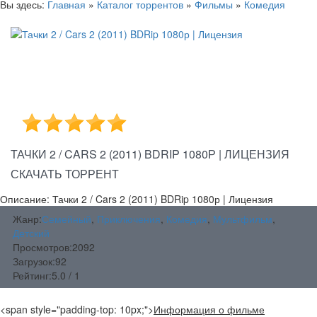
Вы здесь:
Главная
»
Каталог торрентов
»
Фильмы
»
Комедия
ТАЧКИ 2 / CARS 2 (2011) BDRIP 1080Р | ЛИЦЕНЗИЯ
СКАЧАТЬ ТОРРЕНТ
Описание: Тачки 2 / Cars 2 (2011) BDRip 1080р | Лицензия
Жанр:
Семейный
,
Приключения
,
Комедия
,
Мультфильм
,
Детский
Просмотров:
2092
Загрузок:
92
Рейтинг:
5.0 / 1
<span style="padding-top: 10px;">
Информация о фильме