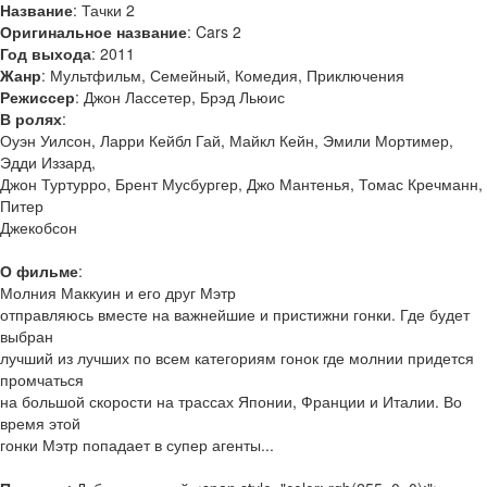
Название
: Тачки 2
Оригинальное название
: Cars 2
Год выхода
: 2011
Жанр
: Мультфильм, Семейный, Комедия, Приключения
Режиссер
: Джон Лассетер, Брэд Льюис
В ролях
:
Оуэн Уилсон, Ларри Кейбл Гай, Майкл Кейн, Эмили Мортимер,
Эдди Иззард,
Джон Туртурро, Брент Мусбургер, Джо Мантенья, Томас Кречманн,
Питер
Джекобсон
О фильме
:
Молния Маккуин и его друг Мэтр
отправляюсь вместе на важнейшие и пристижни гонки. Где будет
выбран
лучший из лучших по всем категориям гонок где молнии придется
промчаться
на большой скорости на трассах Японии, Франции и Италии. Во
время этой
гонки Мэтр попадает в супер агенты...