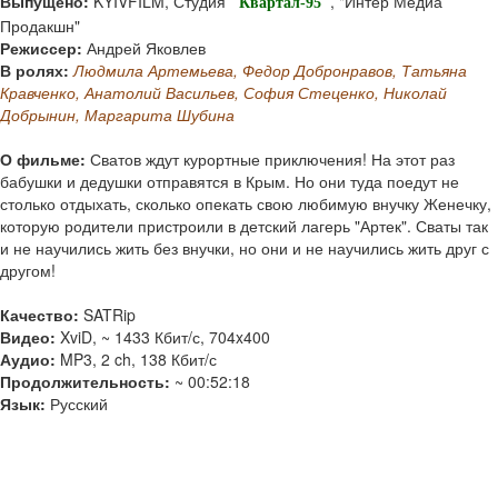
Выпущено:
KYIVFILM, Студия
, "Интер Медиа
"Квартал-95"
Продакшн"
Режиссер:
Андрей Яковлев
В ролях:
Людмила Артемьева, Федор Добронравов, Татьяна
Кравченко, Анатолий Васильев, София Стеценко, Николай
Добрынин, Маргарита Шубина
О фильме:
Сватов ждут курортные приключения! На этот раз
бабушки и дедушки отправятся в Крым. Но они туда поедут не
столько отдыхать, сколько опекать свою любимую внучку Женечку,
которую родители пристроили в детский лагерь "Артек". Сваты так
и не научились жить без внучки, но они и не научились жить друг с
другом!
Качество:
SATRip
Видео:
XviD, ~ 1433 Кбит/с, 704x400
Аудио:
MP3, 2 ch, 138 Кбит/с
Продолжительность:
~ 00:52:18
Язык:
Русский