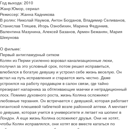
Год выхода: 2010
Жанр:Юмор, сериал
Режиссер: Жанна Кадникова
В ролях: Николай Наумов, Антон Богданов, Владимир Селиванов,
Станислав Тляшев, Игорь Ознобихин, Марина Федункив,
Валентина Мазунина, Алексей Базанов, Армен Бежанян, Мария
Шекунова
О фильме:
Первый антигламурный ситком
Колян из Перми усиленно воровал канализационные люки,
получил за это условный срок, потом решил исправиться,
влюбился в богатую девушку и устроил себе жизнь веселую. Он
встал на путь исправления и старается жить честно. Даже
устроился на работу продавцом в салон связи, где тайно
презирает напарника за обтягивающие маечки и нетрадиционный
лоск. Помимо духовного роста, жизнь Коляна осложняют
любовные терзания. Он встречается с девушкой, которая работает
гигантской плюшевой таблеткой возле районной аптеки. А мечтает
о девушке, которая учится в университете и летает на шопинг в
Лондон. А еще жизнь Коляна осложняют друзья. Они не хотят,
чтобы Колян исправлялся, они хотят все вместе кататься по