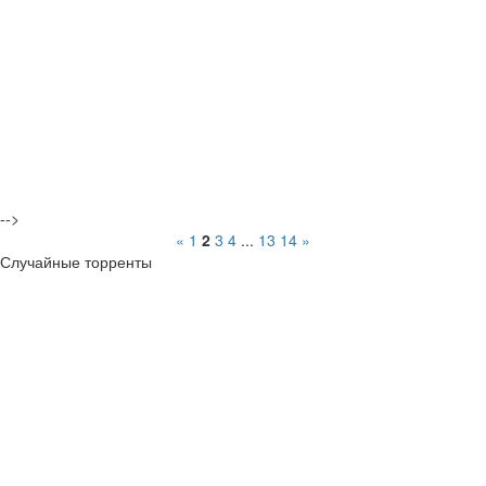
-->
«
1
2
3
4
...
13
14
»
Случайные торренты