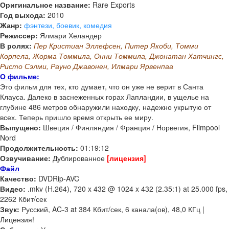
Оригинальное название:
Rare Exports
Год выхода:
2010
Жанр:
фэнтези, боевик, комедия
Режиссер:
Ялмари Хеландер
В ролях:
Пер Кристиан Эллефсен, Питер Якоби, Томми
Корпела, Жорма Томмила, Онни Томмила, Джонатан Хатчингс,
Ристо Сэлми, Рауно Джавонен, Илмари Ярвенпаа
О фильме:
Это фильм для тех, кто думает, что он уже не верит в Санта
Клауса. Далеко в заснеженных горах Лапландии, в ущелье на
глубине 486 метров обнаружили находку, надежно укрытую от
всех. Теперь пришло время открыть ее миру.
Выпущено:
Швеция / Финляндия / Франция / Норвегия, Filmpool
Nord
Продолжительность:
01:19:12
Озвучивание:
Дублированное
[лицензия]
Файл
Качество:
DVDRip-AVC
Видео:
.mkv (H.264), 720 x 432 @ 1024 x 432 (2.35:1) at 25.000 fps,
2262 Кбит/сек
Звук:
Русский, AC-3 at 384 Кбит/сек, 6 канала(ов), 48,0 КГц |
Лицензия!