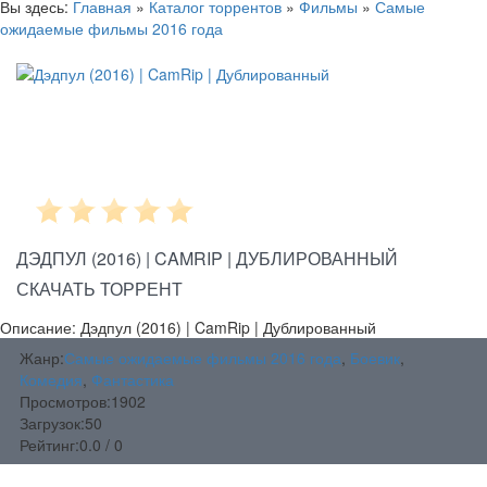
Вы здесь:
Главная
»
Каталог торрентов
»
Фильмы
»
Самые
ожидаемые фильмы 2016 года
ДЭДПУЛ (2016) | CAMRIP | ДУБЛИРОВАННЫЙ
СКАЧАТЬ ТОРРЕНТ
Описание: Дэдпул (2016) | CamRip | Дублированный
Жанр:
Самые ожидаемые фильмы 2016 года
,
Боевик
,
Комедия
,
Фантастика
Просмотров:
1902
Загрузок:
50
Рейтинг:
0.0 / 0