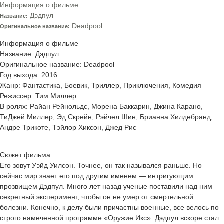
Информация о фильме
Дэдпул
Название:
Deadpool
Оригинальное название:
Информация о фильме
Название: Дэдпул
Оригинальное название: Deadpool
Год выхода: 2016
Жанр: Фантастика, Боевик, Триллер, Приключения, Комедия
Режиссер: Тим Миллер
В ролях: Райан Рейнольдс, Морена Баккарин, Джина Карано,
ТиДжей Миллер, Эд Скрейн, Рэйчел Шин, Брианна Хилдебранд,
Андре Трикоте, Тэйлор Хиксон, Джед Рис
Сюжет фильма:
Его зовут Уэйд Уилсон. Точнее, он так назывался раньше. Но
сейчас мир знает его под другим именем — интригующим
прозвищем Дэдпул. Много лет назад ученые поставили над ним
секретный эксперимент, чтобы он не умер от смертельной
болезни. Конечно, к делу были причастны военные, все велось по
строго намеченной программе «Оружие Икс». Дэдпул вскоре стал