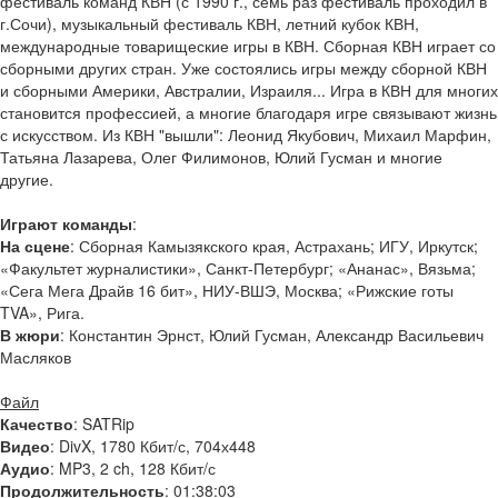
фестиваль команд КВН (с 1990 г., семь раз фестиваль проходил в
г.Сочи), музыкальный фестиваль КВН, летний кубок КВН,
международные товарищеские игры в КВН. Сборная КВН играет со
сборными других стран. Уже состоялись игры между сборной КВН
и сборными Америки, Австралии, Израиля... Игра в КВН для многих
становится профессией, а многие благодаря игре связывают жизнь
с искусством. Из КВН "вышли": Леонид Якубович, Михаил Марфин,
Татьяна Лазарева, Олег Филимонов, Юлий Гусман и многие
другие.
Играют команды
:
На сцене
: Сборная Камызякского края, Астрахань; ИГУ, Иркутск;
«Факультет журналистики», Санкт-Петербург; «Ананас», Вязьма;
«Сега Мега Драйв 16 бит», НИУ-ВШЭ, Москва; «Рижские готы
TVA», Рига.
В жюри
: Константин Эрнст, Юлий Гусман, Александр Васильевич
Масляков
Файл
Качество
: SATRip
Видео
: DivX, 1780 Кбит/с, 704х448
Аудио
: MP3, 2 ch, 128 Кбит/с
Продолжительность
: 01:38:03