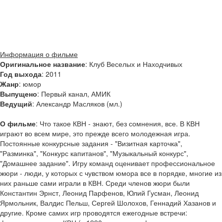
Информация о фильме
Оригинальное название
: Клуб Веселых и Находчивых
Год выхода
: 2011
Жанр
: юмор
Выпущено
: Первый канал, АМИК
Ведущий
: Александр Масляков (мл.)
О фильме
: Что такое КВН - знают, без сомнения, все. В КВН
играют во всем мире, это прежде всего молодежная игра.
Постоянные конкурсные задания - "Визитная карточка",
"Разминка", "Конкурс капитанов", "Музыкальный конкурс",
"Домашнее задание". Игру команд оценивает профессиональное
жюри - люди, у которых с чувством юмора все в порядке, многие из
них раньше сами играли в КВН. Среди членов жюри были
Константин Эрнст, Леонид Парфенов, Юлий Гусман, Леонид
Ярмольник, Валдис Пельш, Сергей Шолохов, Геннадий Хазанов и
другие. Кроме самих игр проводятся ежегодные встречи: